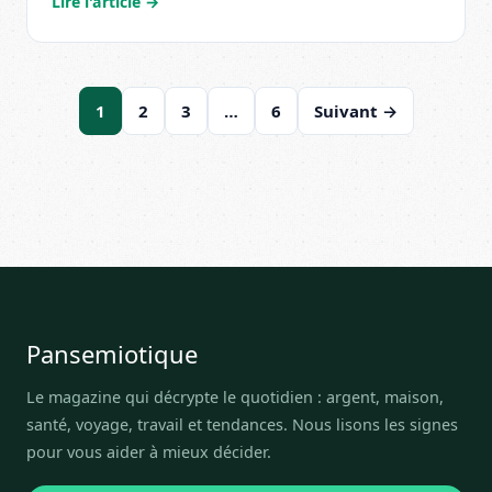
Lire l'article →
1
2
3
…
6
Suivant →
Pansemiotique
Le magazine qui décrypte le quotidien : argent, maison,
santé, voyage, travail et tendances. Nous lisons les signes
pour vous aider à mieux décider.